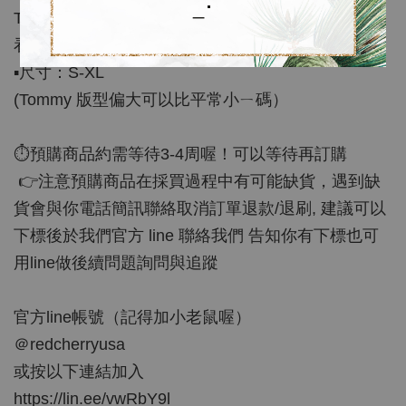
_･
Tee就很有型，次logo布標設計，帥氣時尚，款式好
看的很難得，喜歡快來選購喔！
▪️尺寸：S-XL
(Tommy 版型偏大可以比平常小ㄧ碼）
⏱預購商品約需等待3-4周喔！可以等待再訂購
👉注意預購商品在採買過程中有可能缺貨，遇到缺
貨會與你電話簡訊聯絡取消訂單退款/退刷, 建議可以
下標後於我們官方 line 聯絡我們 告知你有下標也可
用line做後續問題詢問與追蹤
官方line帳號（記得加小老鼠喔）
＠redcherryusa
或按以下連結加入
https://lin.ee/vwRbY9l