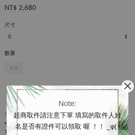
NT$ 2,680
尺寸
數量
售完
分享
Tweet
Pin it
LINE
Note:
✨Outlet 連線代購✨
超商取件請注意下單 填寫的取件人姓
▪️含運代購$2680；預購約3～4週
名是否有證件可以領取 喔 ！！ _φ(･
Tommy 秋冬新裝，這種工裝外套，只要內搭一件素