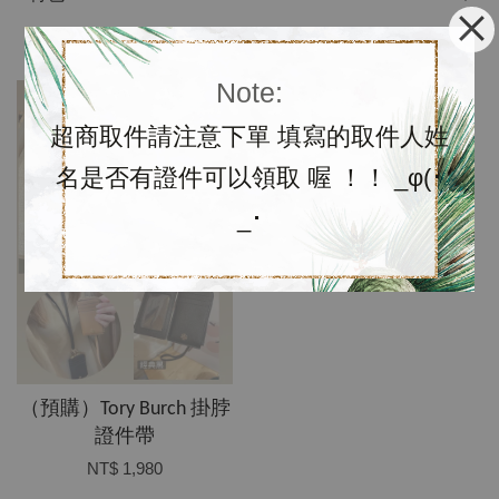
Note:
超商取件請注意下單 填寫的取件人姓
名是否有證件可以領取 喔 ！！ _φ(･
_･
售
完
（預購）Tory Burch 掛脖
證件帶
NT$ 1,980