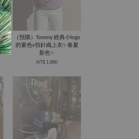
（預購）Tommy 經典小logo
男
的素色v領針織上衣✨春夏
新色✨
NT$ 1,880
售
完