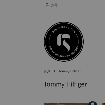
搜尋
›
首頁
Tommy Hilfiger
Tommy Hilfiger
優