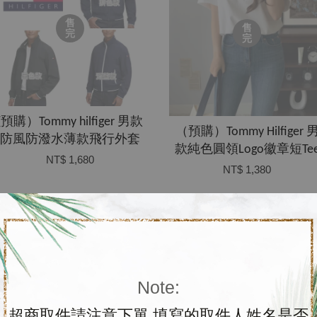
售
售
完
完
(預購）Tommy hilfiger 男款
（預購）Tommy Hilfiger 
防風防潑水薄款飛行外套
款純色圓領Logo徽章短Te
NT$ 1,680
NT$ 1,380
Note:
售
售
超商取件請注意下單 填寫的取件人姓名是否
完