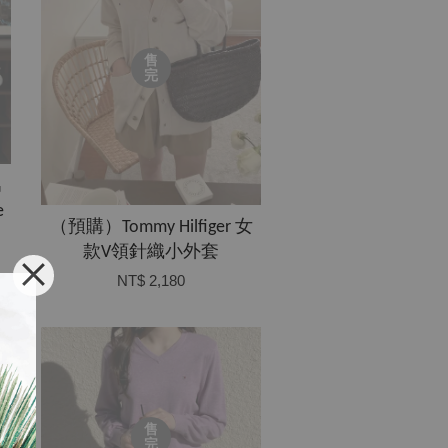
售
完
男
e
（預購）Tommy Hilfiger 女
款V領針織小外套
NT$ 2,180
售
完