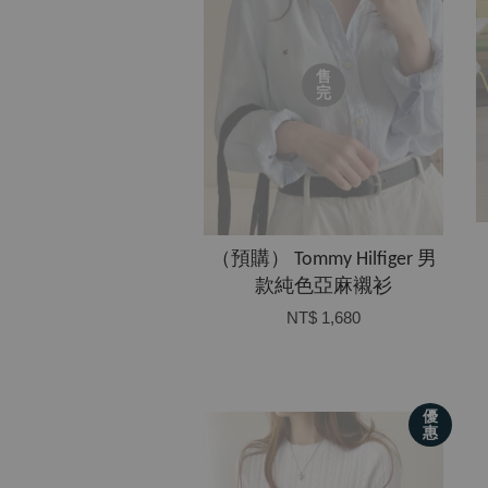
售
完
（預購） Tommy Hilfiger 男
款純色亞麻襯衫
NT$ 1,680
優
惠