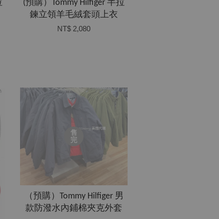
拉
(預購）Tommy Hilfiger 半拉
鍊立領羊毛絨套頭上衣
NT$ 2,080
售
完
（預購）Tommy Hilfiger 男
款防潑水內鋪棉夾克外套