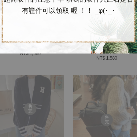
完
有證件可以領取 喔 ！！ _φ(･_･
（預購）Tommy Hilfiger 女
（預購）Tommy Hilfiger 
款寬V純色針織上衣
款logo印花薄長Tee
NT$ 1,980
NT$ 1,580
售
完
售
完