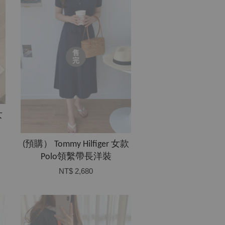
售
完
女
(預購） Tommy Hilfiger 女款
Polo領繫帶長洋裝
NT$ 2,680