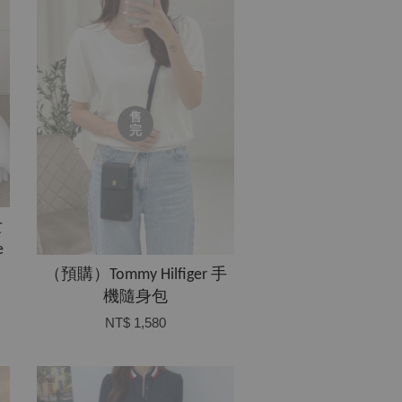
售
完
女
e
（預購）Tommy Hilfiger 手
機隨身包
NT$ 1,580