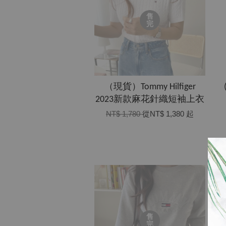
售
完
（現貨）Tommy Hilfiger
2023新款麻花針織短袖上衣
NT$ 1,780
從
NT$ 1,380
起
售
完