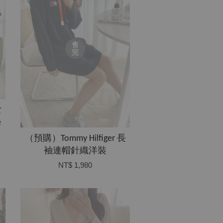
售
完
女
e
（預購）Tommy Hilfiger 長
袖連帽針織洋裝
NT$ 1,980