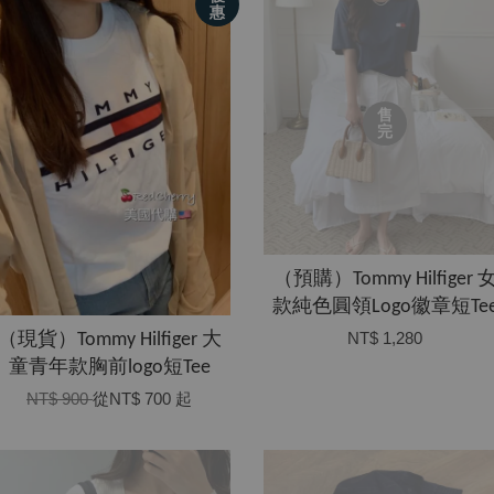
惠
售
完
​（預購）Tommy Hilfiger 
款純色圓領Logo徽章短Te
NT$ 1,280
（現貨）Tommy Hilfiger 大
童青年款胸前logo短Tee
NT$ 900
從
NT$ 700
起