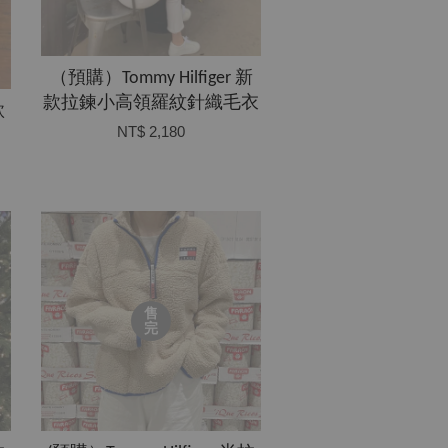
（預購）Tommy Hilfiger 新
款拉鍊小高領羅紋針織毛衣
款
NT$ 2,180
售
完