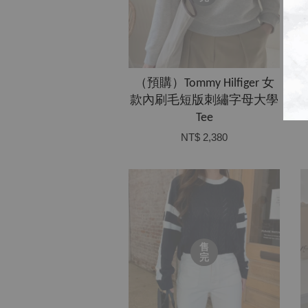
（預購）Tommy Hilfiger 女
款內刷毛短版刺繡字母大學
Tee
NT$ 2,380
售
完