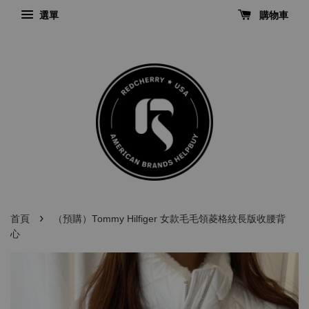
選單
購物車
›
首頁
（預購）Tommy Hilfiger 女款毛毛領菱格紋長版收腰背
心