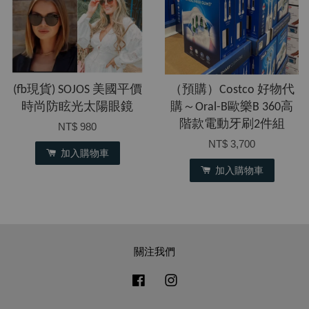
(fb現貨) SOJOS 美國平價
（預購）Costco 好物代
時尚防眩光太陽眼鏡
購～Oral-B歐樂B 360高
階款電動牙刷2件組
NT$ 980
NT$ 3,700
加入購物車
加入購物車
關注我們
Facebook
Instagram