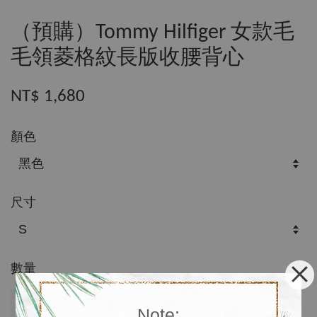
（預購）Tommy Hilfiger 女款毛
毛領菱格紋長版收腰背心
NT$ 1,680
顏色
尺寸
數量
售完
Note: