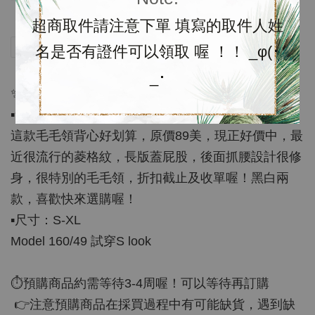
超商取件請注意下單 填寫的取件人姓
分享
Tweet
Pin it
LINE
名是否有證件可以領取 喔 ！！ _φ(･
_･
✨Cyberweek 優惠限時折扣✨
▪️含運代購$1680；預購約3-4週左右
這款毛毛領背心好划算，原價89美，現正好價中，最
近很流行的菱格紋，長版蓋屁股，後面抓腰設計很修
身，很特別的毛毛領，折扣截止及收單喔！黑白兩
款，喜歡快來選購喔！
▪️尺寸：S-XL
Model 160/49 試穿S look
⏱預購商品約需等待3-4周喔！可以等待再訂購
👉注意預購商品在採買過程中有可能缺貨，遇到缺