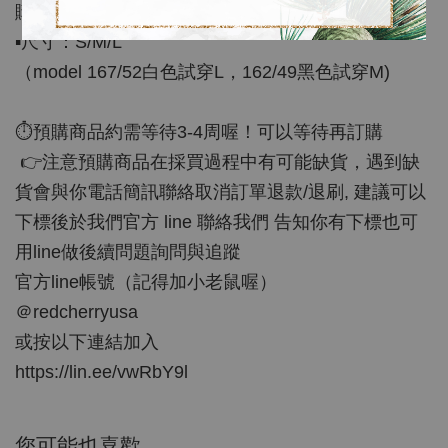
購喔！
▪️尺寸：S/M/L
（model 167/52白色試穿L，162/49黑色試穿M)
⏱預購商品約需等待3-4周喔！可以等待再訂購
👉注意預購商品在採買過程中有可能缺貨，遇到缺
貨會與你電話簡訊聯絡取消訂單退款/退刷, 建議可以
下標後於我們官方 line 聯絡我們 告知你有下標也可
用line做後續問題詢問與追蹤
官方line帳號（記得加小老鼠喔）
＠redcherryusa
或按以下連結加入
https://lin.ee/vwRbY9l
您可能也喜歡