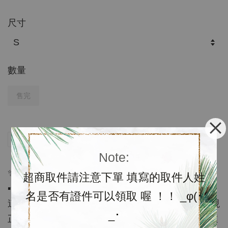
尺寸
數量
售完
分享
Tweet
Pin it
LINE
Note:
✨官網特價優惠✨
超商取件請注意下單 填寫的取件人姓
▪️含運代購$1680; 預購約3-4周
名是否有證件可以領取 喔 ！！ _φ(･
這款也是Tommy Jeans系列，短版休閒美式上衣，現
_･
正特價優惠中，白色、灰色和黑色三款，喜歡快來選