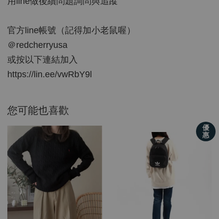
用line做後續問題詢問與追蹤
官方line帳號（記得加小老鼠喔）
＠redcherryusa
或按以下連結加入
https://lin.ee/vwRbY9l
您可能也喜歡
優
惠