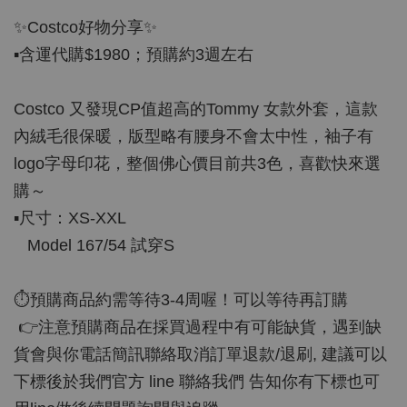
✨Costco好物分享✨
▪️含運代購$1980；預購約3週左右
Costco 又發現CP值超高的Tommy 女款外套，這款
內絨毛很保暖，版型略有腰身不會太中性，袖子有
logo字母印花，整個佛心價目前共3色，喜歡快來選
購～
▪️尺寸：XS-XXL
Model 167/54 試穿S
⏱預購商品約需等待3-4周喔！可以等待再訂購
👉注意預購商品在採買過程中有可能缺貨，遇到缺
貨會與你電話簡訊聯絡取消訂單退款/退刷, 建議可以
下標後於我們官方 line 聯絡我們 告知你有下標也可