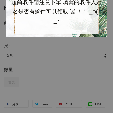
超商取件請注意下單 填寫的取件人姓
NT$ 1,980
名是否有證件可以領取 喔 ！！ _φ(･
_･
顏色
尺寸
數量
售完
分享
Tweet
Pin it
LINE