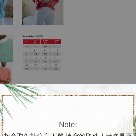
左右
Note:
典款針織上衣又有圓領款上架囉，春夏新色，米白、天空藍