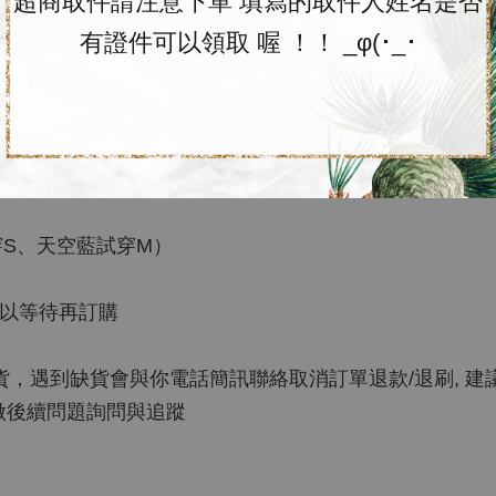
超商取件請注意下單 填寫的取件人姓名是否
，喜歡快來選購喔！
有證件可以領取 喔 ！！ _φ(･_･
綠試穿S、天空藍試穿M）
可以等待再訂購
遇到缺貨會與你電話簡訊聯絡取消訂單退款/退刷, 建議可
e做後續問題詢問與追蹤
）