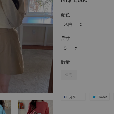
NT$ 1,880
顏色
尺寸
數量
售完
分享
Tweet