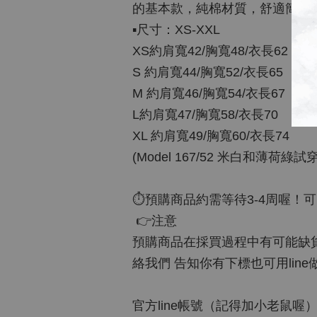
的基本款，純棉材質，舒適簡潔
▪️尺寸：XS-XXL
XS約肩寬42/胸寬48/衣長62
S 約肩寬44/胸寬52/衣長65
M 約肩寬46/胸寬54/衣長67
L約肩寬47/胸寬58/衣長70
XL 約肩寬49/胸寬60/衣長74
(Model 167/52 米白和薄荷
⏱預購商品約需等待3-4周喔！
👉注意
預購商品在採買過程中有可能缺貨，
絡我們 告知你有下標也可用lin
官方line帳號（記得加小老鼠喔