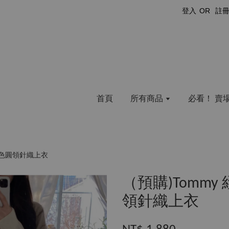
登入
OR
註
首頁
所有商品
必看！ 賣
的素色圓領針織上衣
（預購)Tommy
領針織上衣