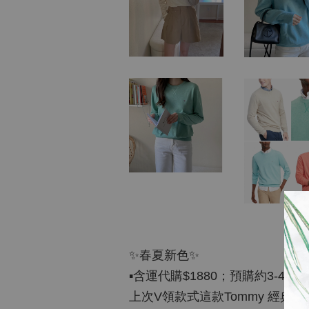
✨春夏新色✨
▪️含運代購$1880；預購約3-4週
上次V領款式這款Tommy 經