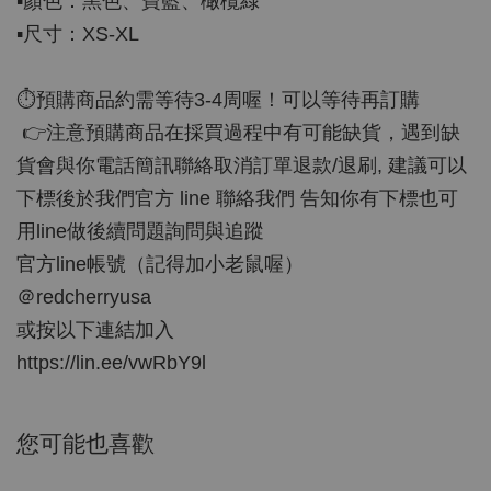
▪️顏色：黑色、寶藍、橄欖綠
▪️尺寸：XS-XL
⏱預購商品約需等待3-4周喔！可以等待再訂購
👉注意預購商品在採買過程中有可能缺貨，遇到缺
貨會與你電話簡訊聯絡取消訂單退款/退刷, 建議可以
下標後於我們官方 line 聯絡我們 告知你有下標也可
用line做後續問題詢問與追蹤
官方line帳號（記得加小老鼠喔）
＠redcherryusa
或按以下連結加入
https://lin.ee/vwRbY9l
您可能也喜歡