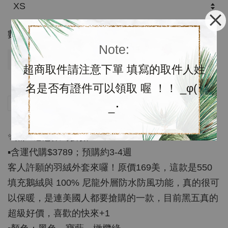
數量
Note:
售完
超商取件請注意下單 填寫的取件人姓
名是否有證件可以領取 喔 ！！ _φ(･
分享
Tweet
Pin it
LINE
_･
✨黑五感恩限時折扣✨
▪️含運代購$3789；預購約3-4週
客人許願的羽絨外套來囉！原價169美，這款是550
填充鵝絨與 100% 尼龍外層防水防風功能，真的很可
以保暖，是連美國人都要搶購的一款，目前黑五真的
超級好價，喜歡的快來+1