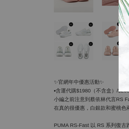
✨官網年中優惠活動✨
▪️含運代購$1980（不含盒）/$2
小編之前注意到蔡依林代言RS Fa
在真的很優惠，白銀款和蜜桃色
PUMA RS-Fast 以 RS 系列