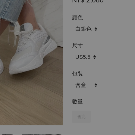
NT$ 2,080
顏色
尺寸
包裝
數量
售完