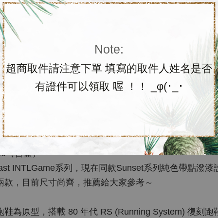
Note:
超商取件請注意下單 填寫的取件人姓名是否
有證件可以領取 喔 ！！ _φ(･_･
080（含盒）
st INTLGame系列，現在同款Sunset系列純色帶點
兩款，目前尺寸尚齊，推薦給大家參考～
復古跑鞋為原型，搭載 80 年代 RS (Running Syste