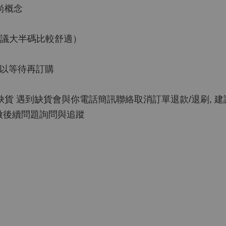
尚概念
小，建議大半碼比較舒適）
可以等待再訂購
 遇到缺貨會與你電話簡訊聯絡取消訂單退款/退刷, 建議可
e做後續問題詢問與追蹤
）