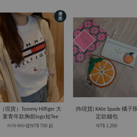
優
惠
（現貨）Tommy Hilfiger 大
(fb現貨) KAte Spade 橘子
童青年款胸前logo短Tee
定款錢包
NT$ 900
從
NT$ 700
起
NT$ 1,250