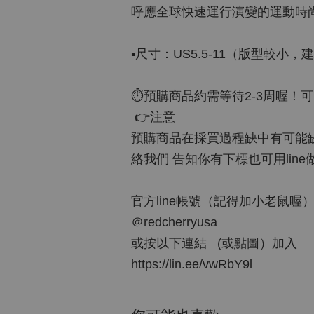
呼應全球快速運行演變的運動時
▪️尺寸：US5.5-11（版型較
⏱預購商品約需等待2-3周喔！
👉注意
預購商品在採買過程缺中有可能缺貨
絡我們 告知你有下標也可用lin
官方line帳號（記得加小老鼠喔
＠redcherryusa
或按以下連結 (或點圖）加入
https://lin.ee/vwRbY9l