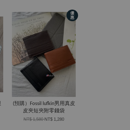
優
惠
限
(預購）Fossil lufkin男用真皮
皮夾短夾附零錢袋
NT$ 1,580
NT$ 1,280