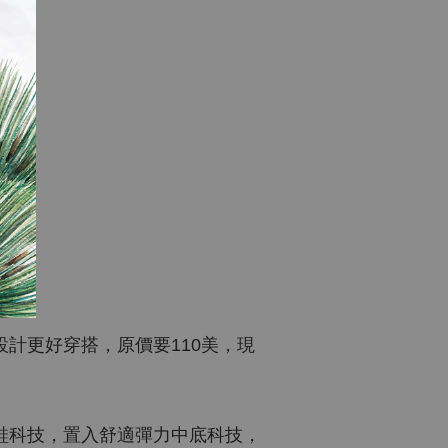
潑漆設計更好穿搭，原價要110美，現
m) 復刻跑鞋科技，置入舒適彈力中底科技，