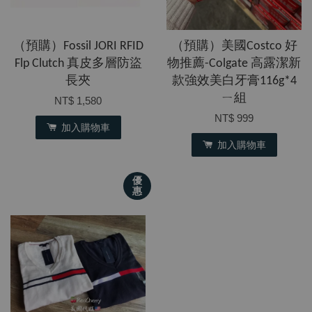
（預購）Fossil JORI RFID
（預購）美國Costco 好
Flp Clutch 真皮多層防盜
物推薦-Colgate 高露潔新
長夾
款強效美白牙膏116g*4
ㄧ組
NT$ 1,580
NT$ 999
加入購物車
加入購物車
優
惠