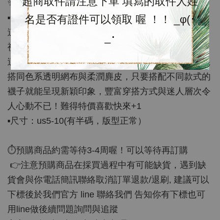
超商取件請注意下單 填寫的取件人姓
✨限時特價優惠✨
▪️含運代購$3180（不含盒）/$3280（含盒）
名是否有證件可以領取 喔 ！！ _φ(･
這款被稱為平價版sacai的Nike Waffle One，擁有透
_･
視感拼接鞋身，激似爆款Sacai 的鞋身輪廓，特價的
這色夢幻色調Pale Coral 珊瑚粉色，深淺粉紅色調混
搭同色系透明網布與柔潤麂皮，只要搭配不同款式的
襪子就能呈現新穎印象，豐富穿搭方式與迷人層次令
人心動不已！難得特價喜歡快來+1
▪️尺寸：us5-10(有半碼，版型正常）
⏱預購商品約需等待3-4周喔！可以等待再訂購
👉注意預購商品在採買過程中有可能缺貨，遇到缺
貨會與你電話簡訊聯絡取消訂單退款/退刷, 建議可以
下標後於我們官方 line 聯絡我們 告知你有下標也可
用line做後續問題詢問與追蹤