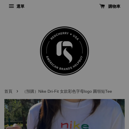
選單
購物車
›
首頁
（預購）Nike Dri-Fit 女款彩色字母logo 圓領短Tee