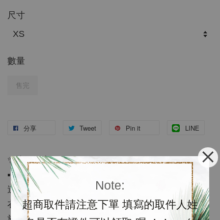
尺寸
數量
售完
分享
Tweet
Pin it
LINE
✨特價優惠✨
▪️含運代購$1200；預購約需等待3-4週
Note:
這款簡單白Tee加上彩色刺繡字母logo設計好好看，
超商取件請注意下單 填寫的取件人姓
衣服材質是用Dri-FIT 技術創新聚酯纖維材質，有助
於保持乾爽舒適。喜歡快來跟我一起+1