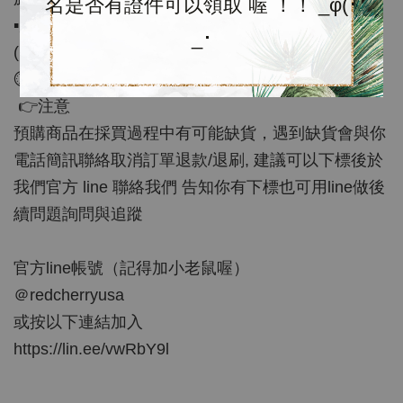
名是否有證件可以領取 喔 ！！ _φ(･
▪️尺寸：XS-XXL
_･
(圖片Model 166/53穿S)
⏱預購商品約需等待3-4周喔！可以等待再訂購
👉注意
預購商品在採買過程中有可能缺貨，遇到缺貨會與你
電話簡訊聯絡取消訂單退款/退刷, 建議可以下標後於
我們官方 line 聯絡我們 告知你有下標也可用line做後
續問題詢問與追蹤
官方line帳號（記得加小老鼠喔）
＠redcherryusa
或按以下連結加入
https://lin.ee/vwRbY9l