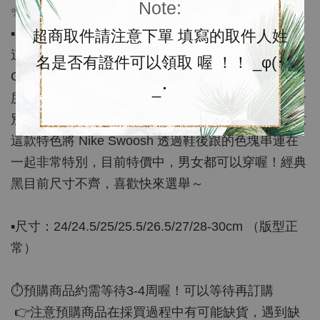
Note:
✨特價優惠✨
▪️不含盒$2680/含盒$2780；預購約3週
超商取件請注意下單 填寫的取件人姓
這款也是Nike經典復刻款，除了原型 Nike
名是否有證件可以領取 喔 ！！ _φ(･
Challenger OG 的設計，這次復刻鞋款將腳跟處的寬
_･
度增寬，鞋身材質以尼龍、網眼以及絨面革組成，分
別在鞋款各處有著個別特製的舒適度，大家有沒注意
這款特色將 Nike Swoosh 透過鞋後跟的色塊串連在
一起非常特別，目前特價中，男女都可以穿喔！經典
黑目前尺寸不齊，喜歡快來選舉～
▪️尺寸：24/24.5/25/25.5/26.5/27/28-30cm （版型正
常）
⏱預購商品約需等待3-4周喔！可以等待再訂購
👉注意預購商品在採買過程中有可能缺貨，遇到缺