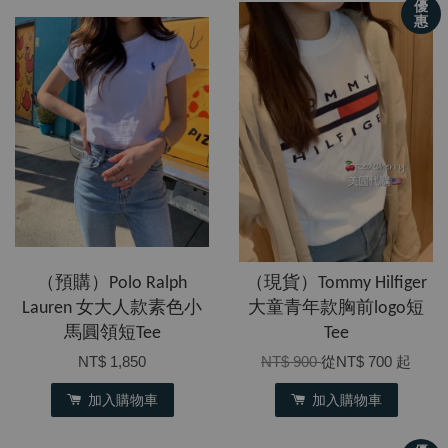
優
惠
（預購）Polo Ralph
（現貨）Tommy Hilfiger
Lauren 女大人款素色小
大童青年款胸前logo短
馬圓領短Tee
Tee
NT$ 1,850
NT$ 900
從
NT$ 700
起
加入購物車
加入購物車