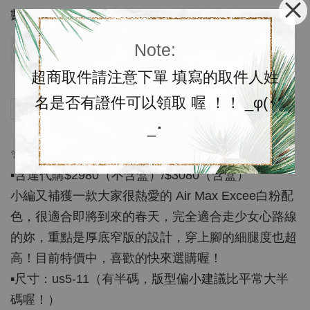
數量
Note:
售完
超商取件請注意下單 填寫的取件人姓
名是否有證件可以領取 喔 ！！ _φ(･
分享
Tweet
Pin it
LINE
_･
✨官網特價優惠✨
▪️含運代購$2980（不含盒）/$3080（含盒）
小編又補獲一款大家很熱愛的 Air Max Excee白粉配
色，很適合即將到來的春天，完全適合走少女心路線
的妳，重點是厚底窄版的設計，穿上腳的細腿度也超
高！目前特價中，喜歡的快來選購喔！
▪️尺寸：us5-11（有半碼，版型偏小建議比平常大半
碼喔！）