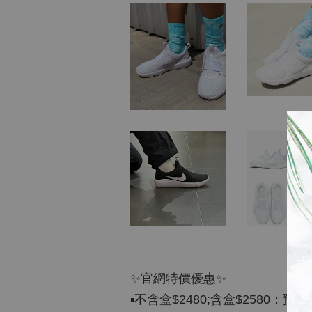
✨官網特價優惠✨
▪️不含盒$2480;含盒$2580；預估