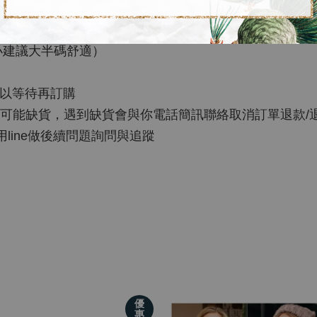
料製成，將未來主義細節與將回收材料拼湊在一起的新鮮設計融
適，而帆布和合成皮革鞋面則讓您穿著適合各種場合，目
型較小建議大半碼舒適）
可以等待再訂購
可能缺貨，遇到缺貨會與你電話簡訊聯絡取消訂單退款/退
可用line做後續問題詢問與追蹤
）
優
惠