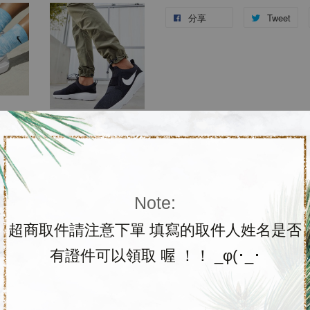
分享
Tweet
Note:
超商取件請注意下單 填寫的取件人姓名是否
有證件可以領取 喔 ！！ _φ(･_･
約3-4週