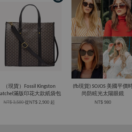
（現貨）Fossil Kingston
(fb現貨) SOJOS 美國平價
Satchel滿版印花大款紙袋包
尚防眩光太陽眼鏡
NT$ 3,580
從
NT$ 2,900
起
NT$ 980