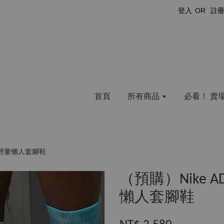
登入
OR
註
首頁
所有商品
必看！ 賣
 女款輕量懶人套腳鞋
（預購）Nike AD
懶人套腳鞋