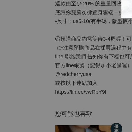
這款由至少 20% 的重量回收材
底讓妳雙腳彷彿置身雲端一樣舒
▪️尺寸：us5-10(有半碼，版
⏱預購商品約需等待3-4周喔！
👉注意預購商品在採買過程中有
line 聯絡我們 告知你有下標也
官方line帳號（記得加小老鼠喔
＠redcherryusa
或按以下連結加入
https://lin.ee/vwRbY9l
您可能也喜歡
優
惠