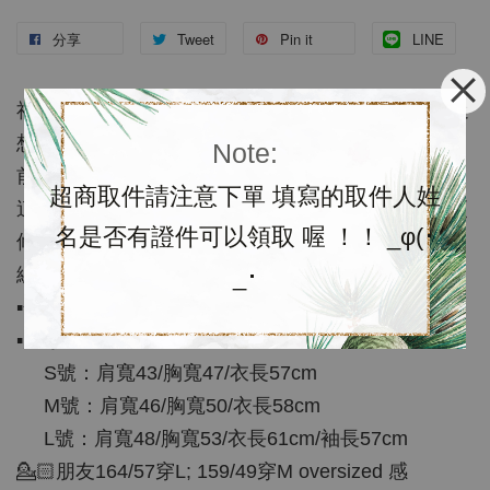
分享
Tweet
Pin it
LINE
社團捧油照過來照過來，又到了小編推薦時間，最近
想入手牛仔外套，剛好Levi's 官網優惠讓我尋覓到我
Note:
前男友的牛仔外套(😜誤)，是前男友版型牛仔外套，
超商取件請注意下單 填寫的取件人姓
這款針對女性的Oversize款，版型寬鬆，輪廓顯的更
名是否有證件可以領取 喔 ！！ _φ(･
修長，目前官網優惠CP值很高很可以入手，所以小
_･
編真心想推薦給社員們，喜歡的請手刀下單！
▪️色號：CONCRETE INDIGO
▪️尺寸：XS~XL
S號：肩寬43/胸寬47/衣長57cm
M號：肩寬46/胸寬50/衣長58cm
L號：肩寬48/胸寬53/衣長61cm/袖長57cm
💁🏻朋友164/57穿L; 159/49穿M oversized 感