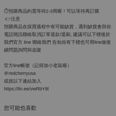
⏱預購商品約需等待2-3周喔！可以等待再訂購
👉注意
預購商品在採買過程中有可能缺貨，遇到缺貨會與你
電話簡訊聯絡取消訂單退款/退刷, 建議可以下標後於
我們官方 line 聯絡我們 告知你有下標也可用line做後
續問題詢問與追蹤
官方line帳號（記得加小老鼠喔）
＠redcherryusa
或按以下連結加入
https://lin.ee/vwRbY9l
您可能也喜歡