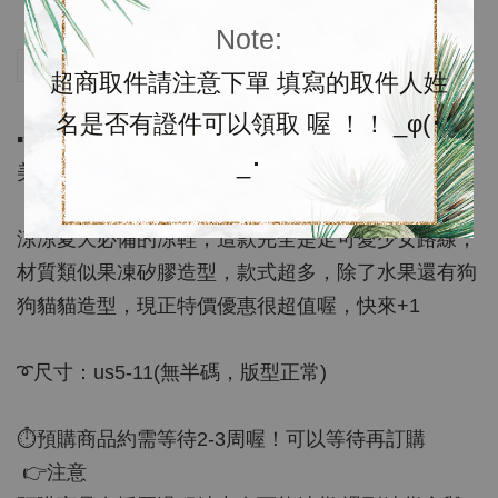
Note:
分享
Tweet
Pin it
LINE
超商取件請注意下單 填寫的取件人姓
名是否有證件可以領取 喔 ！！ _φ(･
▪️含運代購$1080（不含盒）
_･
美國流行樂壇天后凱蒂佩芮（Katy Perry）品牌，
涼涼夏天必備的涼鞋，這款完全是走可愛少女路線，
材質類似果凍矽膠造型，款式超多，除了水果還有狗
狗貓貓造型，現正特價優惠很超值喔，快來+1
➰尺寸：us5-11(無半碼，版型正常)
⏱預購商品約需等待2-3周喔！可以等待再訂購
👉注意