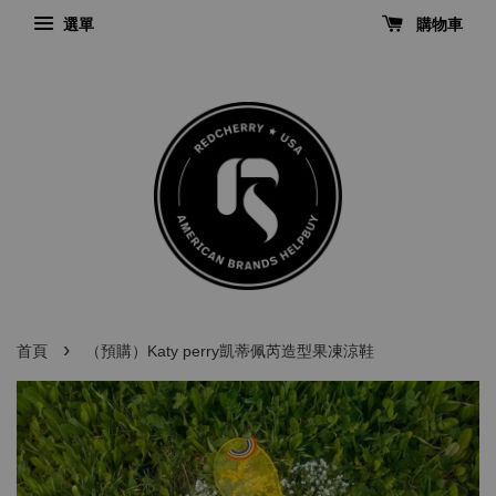
選單
購物車
›
首頁
（預購）Katy perry凱蒂佩芮造型果凍涼鞋