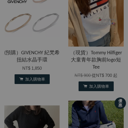
(預購）GIVENCHY 紀梵希
（現貨）Tommy Hilfiger
扭結水晶手環
大童青年款胸前logo短
Tee
NT$ 1,850
NT$ 900
從
NT$ 700
起
加入購物車
加入購物車
優
惠