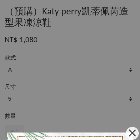
（預購）Katy perry凱蒂佩芮造
型果凍涼鞋
NT$ 1,080
款式
尺寸
數量
售完