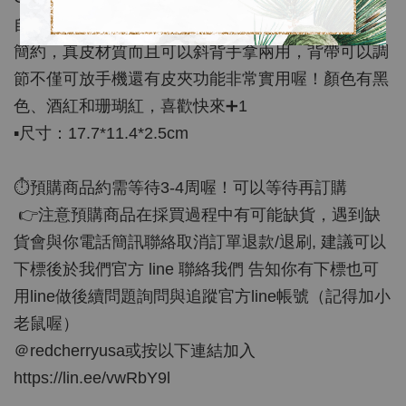
自有品牌，小編挑選的這款手機包CP值很高，外型
簡約，真皮材質而且可以斜背手拿兩用，背帶可以調
節不僅可放手機還有皮夾功能非常實用喔！顏色有黑
色、酒紅和珊瑚紅，喜歡快來➕1
▪️尺寸：17.7*11.4*2.5cm
⏱預購商品約需等待3-4周喔！可以等待再訂購
👉注意預購商品在採買過程中有可能缺貨，遇到缺
貨會與你電話簡訊聯絡取消訂單退款/退刷, 建議可以
下標後於我們官方 line 聯絡我們 告知你有下標也可
用line做後續問題詢問與追蹤官方line帳號（記得加小
老鼠喔）
＠redcherryusa或按以下連結加入
https://lin.ee/vwRbY9l