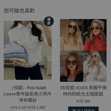
您可能也喜歡
優
惠
（預購）Polo Ralph
(fb現貨) SOJOS 美國平價
Lauren青年版彩色小馬牛
時尚防眩光太陽眼鏡
津布襯衫
NT$ 980
NT$ 2,180
NT$ 1,980
加入購物車