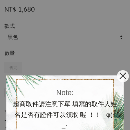
NT$ 1,680
款式
數量
售完
Note:
分享
Tweet
Pin it
LINE
超商取件請注意下單 填寫的取件人姓
✨特價優惠至4/10✨
名是否有證件可以領取 喔 ！！ _φ(･
▪️含運代購$1680；預購約3-4週
_･
Giani Bernini是美國梅西百貨公司（Macy 's Inc）的