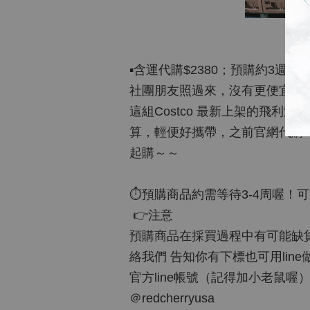
▪️含運代購$2380；預購約3週左
社團朋友照過來，沒有更便宜只
這組Costco 最新上架的飛
算，輕便好攜帶，之前官網代購
起購～～
⏱預購商品約需等待3-4周喔！
👉注意
預購商品在採買過程中有可能缺貨，
絡我們 告知你有下標也可用lin
官方line帳號（記得加小老鼠喔
＠redcherryusa