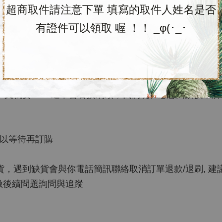
超商取件請注意下單 填寫的取件人姓名是否
有證件可以領取 喔 ！！ _φ(･_･
右
有最便宜～
利浦隨行電動牙刷，一組包含黑白配2支牙刷、6個刷頭、2個
一支就要1300還不含替換刷頭，我們現在感恩回饋價，
可以等待再訂購
遇到缺貨會與你電話簡訊聯絡取消訂單退款/退刷, 建議可
e做後續問題詢問與追蹤
）