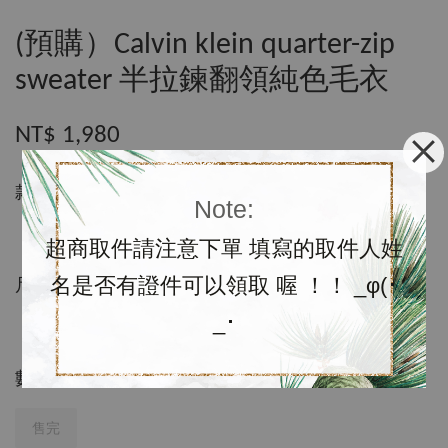
(預購）Calvin klein quarter-zip
sweater 半拉鍊翻領純色毛衣
NT$ 1,980
款式
Note:
超商取件請注意下單 填寫的取件人姓
名是否有證件可以領取 喔 ！！ _φ(･
尺寸
_･
數量
售完