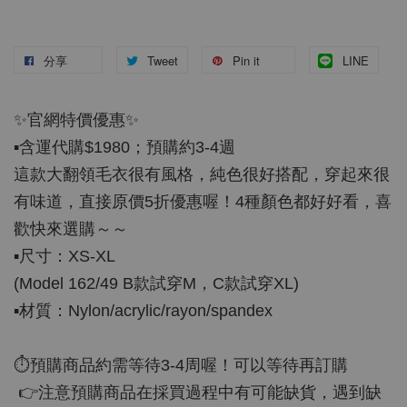
分享
Tweet
Pin it
LINE
✨官網特價優惠✨
▪️含運代購$1980；預購約3-4週
這款大翻領毛衣很有風格，純色很好搭配，穿起來很
有味道，直接原價5折優惠喔！4種顏色都好好看，喜
歡快來選購～～
▪️尺寸：XS-XL
(Model 162/49 B款試穿M，C款試穿XL)
▪️材質：Nylon/acrylic/rayon/spandex
⏱預購商品約需等待3-4周喔！可以等待再訂購
👉注意預購商品在採買過程中有可能缺貨，遇到缺