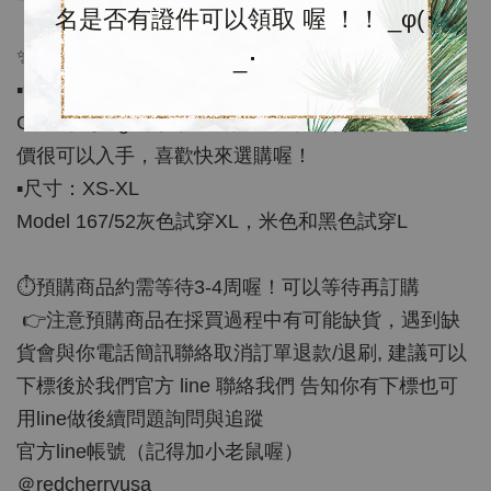
名是否有證件可以領取 喔 ！！ _φ(･
_･
✨官網特價優惠✨
▪️含運代購$1680；預購約3-4週
CK大字母logo 簡約毛衣，純色時尚好搭配，目前特
價很可以入手，喜歡快來選購喔！
▪️尺寸：XS-XL
Model 167/52灰色試穿XL，米色和黑色試穿L
⏱預購商品約需等待3-4周喔！可以等待再訂購
👉注意預購商品在採買過程中有可能缺貨，遇到缺
貨會與你電話簡訊聯絡取消訂單退款/退刷, 建議可以
下標後於我們官方 line 聯絡我們 告知你有下標也可
用line做後續問題詢問與追蹤
官方line帳號（記得加小老鼠喔）
＠redcherryusa