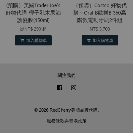
(預購）美國Trader Joe's
（預購）Costco 好物代
好物代購-椰子乳木果油
購～Oral-B歐樂B 360高
護髮膜(150ml)
階款電動牙刷2件組
從
NT$ 290
起
NT$ 3,700
加入購物車
加入購物車
關注我們
Facebook
Instagram
© 2026 RedCherry美國品牌代購.
服務條款與賣場政策