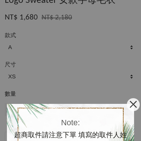
Logo Sweater 女款字母毛衣
NT$ 1,680
NT$ 2,180
款式
尺寸
數量
售完
Note:
超商取件請注意下單 填寫的取件人姓
分享
Tweet
Pin it
LINE