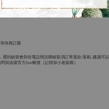
優惠，男女都很適合的中性款式，可以當情侶
Tee
，女生喜歡
O
以等待再訂購
，遇到缺貨會與你電話簡訊聯絡取消訂單退款
/
退刷
,
建議可
詢問與追蹤官方
line
帳號（記得加小老鼠喔）