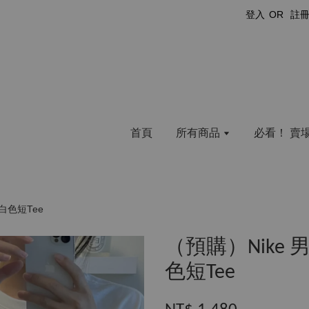
登入
OR
註
首頁
所有商品
必看！ 賣
白色短Tee
​（預購）Nik
色短Tee