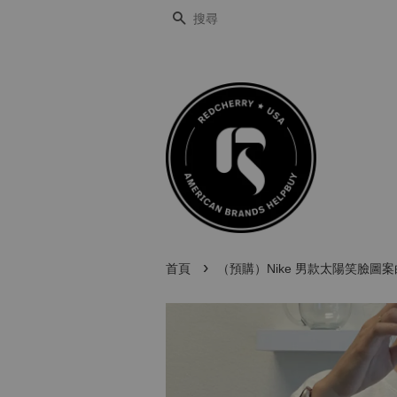
搜尋
›
首頁
​（預購）Nike 男款太陽笑臉圖案