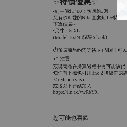
✨
特價優惠
✨
▪️到手價
$1480
；預購約
3
週
又有超可愛的
Nike
圖案短
Tee
特價
下單預購
~
▪️尺寸：
S-XL
(Model 163/48
試穿
S look)
⏱預購商品約需等待
3-4
周喔！可
👉注意
預購商品在採買過程中有可能缺貨
知你有下標也可用
line
做後續問題
＠
redcherryusa
或按以下連結加入
https://lin.ee/vwRbY9l
您可能也喜歡