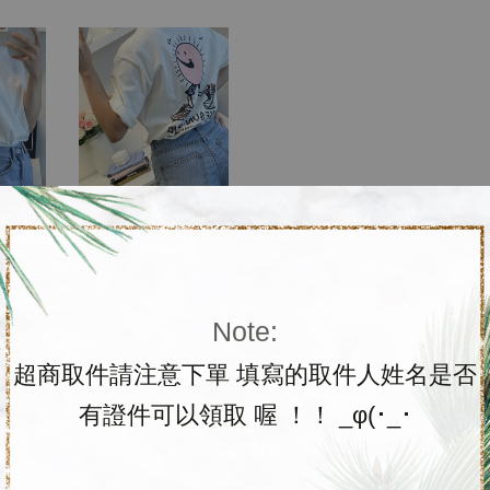
Note:
超商取件請注意下單 填寫的取件人姓名是否
有證件可以領取 喔 ！！ _φ(･_･