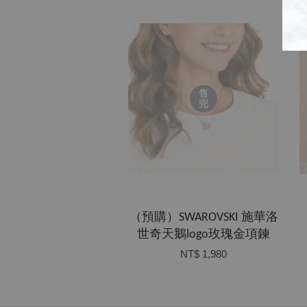
售
完
（預購）SWAROVSKI 施華洛
世奇天鵝logo玫瑰金項鍊
NT$ 1,980