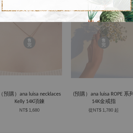
售
售
完
完
（預購）ana luisa necklaces
(預購）ana luisa ROPE 系
Kelly 14K項鍊
14K金戒指
NT$ 1,680
從
NT$ 1,780
起