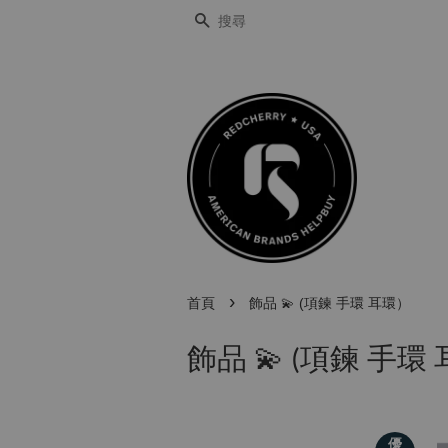
搜尋
›
首頁
飾品 💫 (項鍊 手環 耳環）
飾品 💫 (項鍊 手環
優