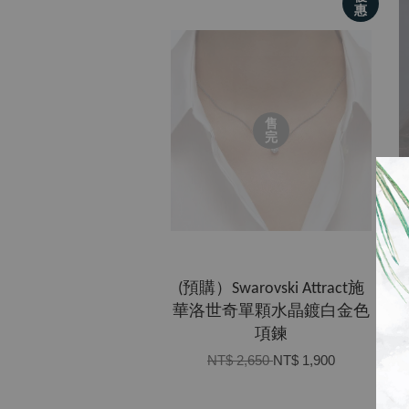
惠
售
完
​(預購）Swarovski Attract施
華洛世奇單顆水晶鍍白金色
項鍊
NT$ 2,650
NT$ 1,900