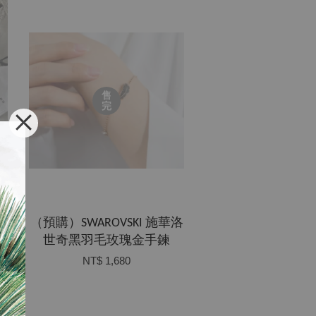
售
完
s
（預購）SWAROVSKI 施華洛
世奇黑羽毛玫瑰金手鍊
NT$ 1,680