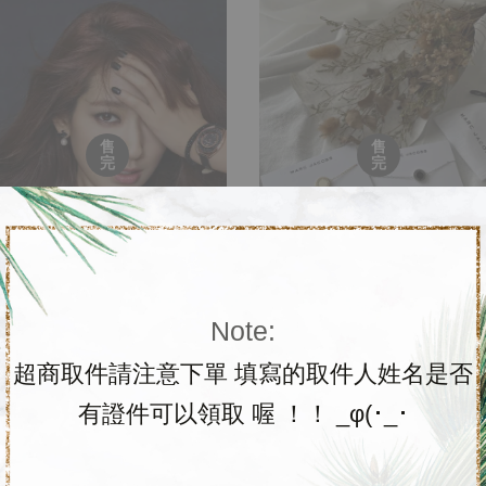
售
售
完
完
Note:
(預購）Swarovski施華洛世
(現貨）Marc by Marc Jacob
奇經典黑天鵝水晶項鍊
超商取件請注意下單 填寫的取件人姓名是否
經典MJ logo圓牌手鍊
從
NT$ 2,580
起
從
NT$ 1,200
起
有證件可以領取 喔 ！！ _φ(･_･