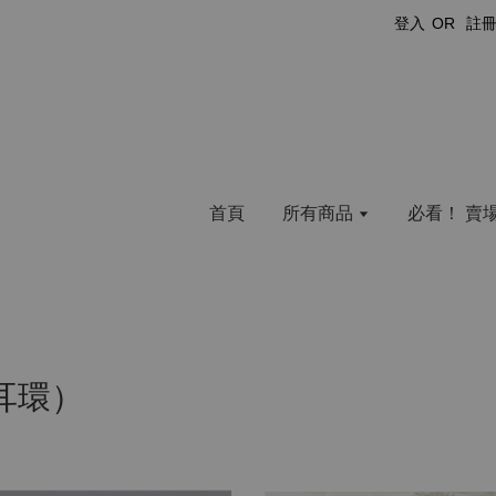
登入
OR
註
首頁
所有商品
必看！ 賣
 耳環）