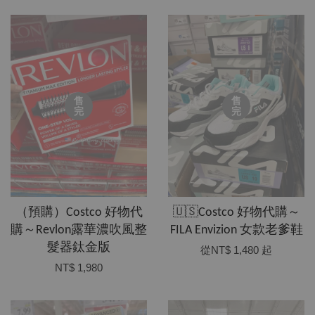
售
售
完
完
（預購）Costco 好物代
🇺🇸Costco 好物代購～
購～Revlon露華濃吹風整
FILA Envizion 女款老爹鞋
髮器鈦金版
從
NT$ 1,480
起
NT$ 1,980