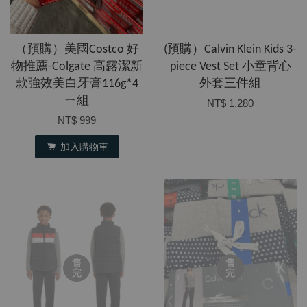
（預購）美國Costco 好
(預購）Calvin Klein Kids 3-
物推薦-Colgate 高露潔新
piece Vest Set 小童背心
款強效美白牙膏116g*4
外套三件組
ㄧ組
NT$ 1,280
NT$ 999
加入購物車
售
售
完
完