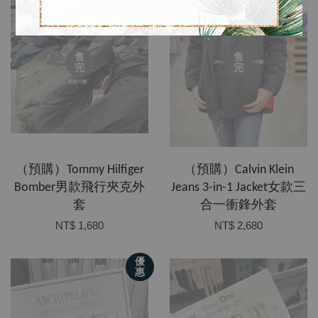
售
售
完
完
（預購）Tommy Hilfiger
（預購）Calvin Klein
Bomber男款飛行夾克外
Jeans 3-in-1 Jacket女款三
套
合一衝鋒外套
NT$ 1,680
NT$ 2,680
優
惠