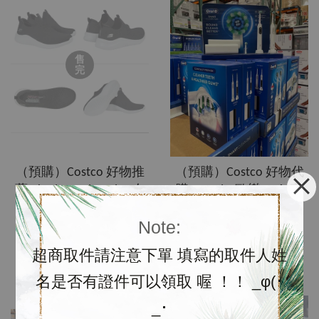
售
完
（預購）Costco 好物推
（預購）Costco 好物代
薦-Skechers Ultra Flex 女
購～Oral-B歐樂B 360高
款輕量套腳休閒鞋
階款電動牙刷2件組
Note:
從
NT$ 1,580
起
NT$ 3,700
超商取件請注意下單 填寫的取件人姓
加入購物車
名是否有證件可以領取 喔 ！！ _φ(･
_･