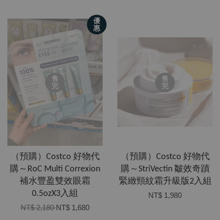
優
惠
售
售
完
完
（預購）Costco 好物代
（預購）Costco 好物代
購～RoC Multi Correxion
購～StriVectin 皺效奇蹟
補水豐盈雙效眼霜
緊緻頸紋霜升級版2入組
0.5ozX3入組
NT$ 1,980
NT$ 2,180
NT$ 1,680