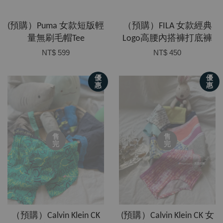
(預購）Puma 女款短版輕
（預購）FILA 女款經典
量無刷毛帽Tee
Logo高腰內搭褲打底褲
NT$ 599
NT$ 450
優
優
惠
惠
售
售
完
完
（預購）Calvin Klein CK
(預購）Calvin Klein CK 女