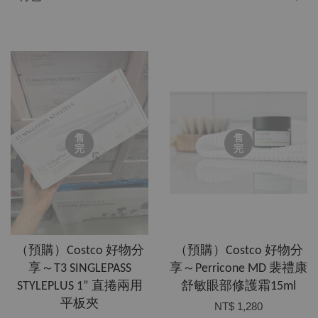
售
售
完
完
​（預購）Costco 好物分
​（預購）Costco 好物分
享～T3 SINGLEPASS
享～Perricone MD 裴禮康
STYLEPLUS 1” 直捲兩用
舒敏眼部修護霜15ml
平板夾
NT$ 1,280