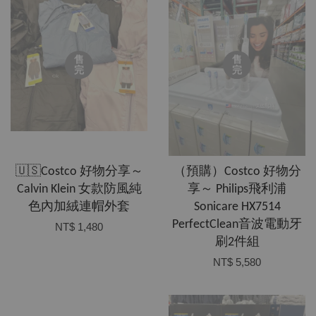
售
售
完
完
🇺🇸Costco 好物分享～
（預購）Costco 好物分
Calvin Klein 女款防風純
享～ Philips飛利浦
色內加絨連帽外套
Sonicare HX7514
PerfectClean音波電動牙
NT$ 1,480
刷2件組
NT$ 5,580