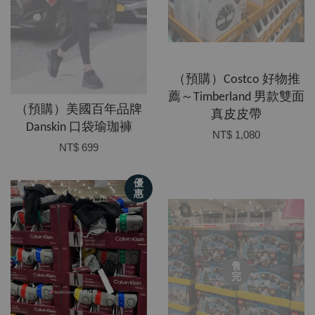
（預購）Costco 好物推
薦～Timberland 男款雙面
（預購）美國百年品牌
真皮皮帶
Danskin 口袋瑜珈褲
NT$ 1,080
NT$ 699
優
惠
售
完