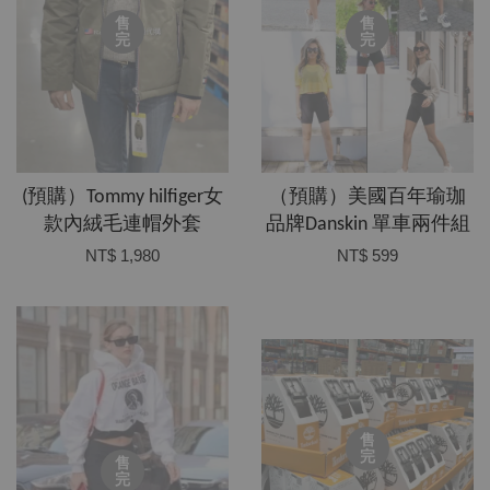
售
售
完
完
(預購）Tommy hilfiger女
（預購）美國百年瑜珈
款內絨毛連帽外套
品牌Danskin 單車兩件組
NT$ 1,980
NT$ 599
售
完
售
完