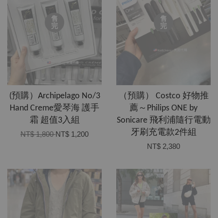
售
售
完
完
(預購）Archipelago No/3
（預購） Costco 好物推
Hand Creme愛琴海 護手
薦～Philips ONE by
霜 超值3入組
Sonicare 飛利浦隨行電動
牙刷充電款2件組
NT$ 1,800
NT$ 1,200
NT$ 2,380