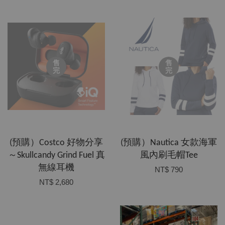
售
售
完
完
(預購）Costco 好物分享
(預購）Nautica 女款海軍
～Skullcandy Grind Fuel 真
風內刷毛帽Tee
無線耳機
NT$ 790
NT$ 2,680