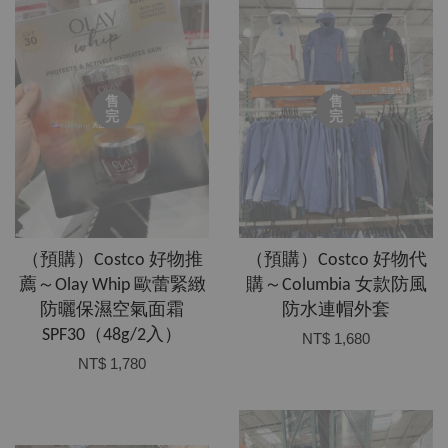
售
售
完
完
（預購）Costco 好物推
（預購）Costco 好物代
薦～Olay Whip 歐蕾緊緻
購～Columbia 女款防風
防曬保濕空氣面霜
防水連帽外套
SPF30（48g/2入）
NT$ 1,680
NT$ 1,780