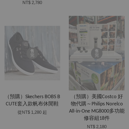
NT$ 2,780
售
售
完
完
（預購）Skechers BOBS B
（預購）美國Costco 好
CUTE套入款帆布休閒鞋
物代購～Philips Norelco
All-in-One MG8000多功能
從
NT$ 1,280
起
修容組18件
NT$ 2,180