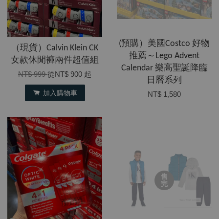
(預購）美國Costco 好物
（現貨）Calvin Klein CK
推薦～Lego Advent
女款休閒褲兩件超值組
Calendar 樂高聖誕降臨
NT$ 999
從
NT$ 900
起
日曆系列
加入購物車
NT$ 1,580
售
完