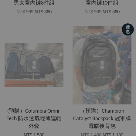
男大童內褲8件組
童內褲10件組
NT$ 999
NT$ 860
NT$ 999
NT$ 860
優
惠
售
售
完
完
(預購）Columbia Omni-
（預購）Champion
Tech 防水透氣輕薄連帽
Catalyst Backpack 冠軍牌
外套
電腦後背包
NT$ 1,580
NT$ 1,480
NT$ 1,180